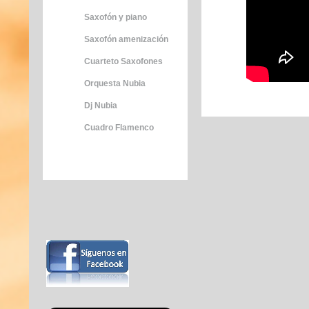
Saxofón y piano
Saxofón amenización
Cuarteto Saxofones
Orquesta Nubia
Dj Nubia
Cuadro Flamenco