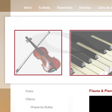
Inicio
Tu Boda
Repertorio
Eventos
Libro de v
Flauta & Pia
Fotos
Vídeos
Orquesta Nubia