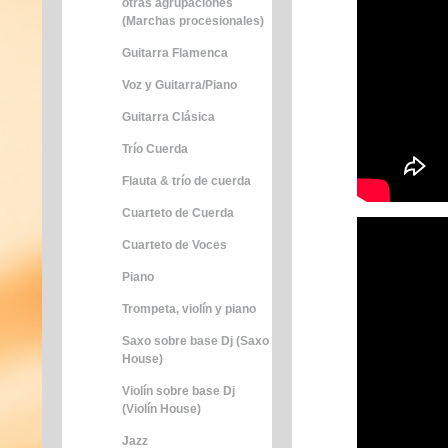
otras agrupaciones
(Marchas procesionales)
Guitarra Flamenca
Voz y Guitarra/Piano
Guitarra Clásica
Trío Cuerda
Flauta & trío de cuerda
Cuarteto de Cuerda
Cuarteto de Voces
Piano
Trompeta, violín y piano
Saxo sobre base Dj (Saxo
House)
Violín sobre base Dj
(Violín House)
Jazz