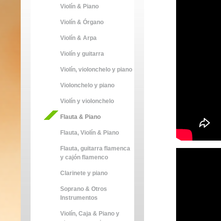
Violín & Piano
Violín & Órgano
Violín & Arpa
Violín y guitarra
Violín, violonchelo y piano
Violonchelo y piano
Violín y violonchelo
Flauta & Piano
Flauta, Violín & Piano
Flauta, guitarra flamenca
y cajón flamenco
Clarinete y piano
Soprano & Otros
Instrumentos
Violín, Caja & Piano y