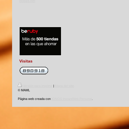
Visitas
Versión para imprimir
|
Mapa del sitio
© MAML
Página web creada con
IONOS InstantWeb Personal
.