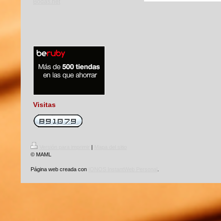
Visitas
Versión para imprimir
|
Mapa del sitio
© MAML
Página web creada con
IONOS InstantWeb Personal
.