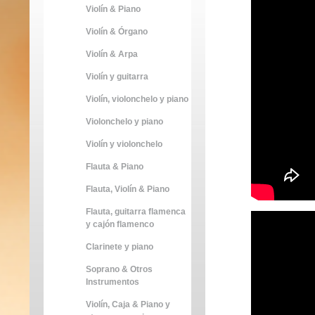
Violín & Piano
Violín & Órgano
Violín & Arpa
Violín y guitarra
Violín, violonchelo y piano
Violonchelo y piano
Violín y violonchelo
Flauta & Piano
Flauta, Violín & Piano
Flauta, guitarra flamenca
y cajón flamenco
Clarinete y piano
Soprano & Otros
Instrumentos
Violín, Caja & Piano y