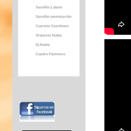
Saxofón y piano
Saxofón amenización
Cuarteto Saxofones
Orquesta Nubia
Dj Nubia
Cuadro Flamenco