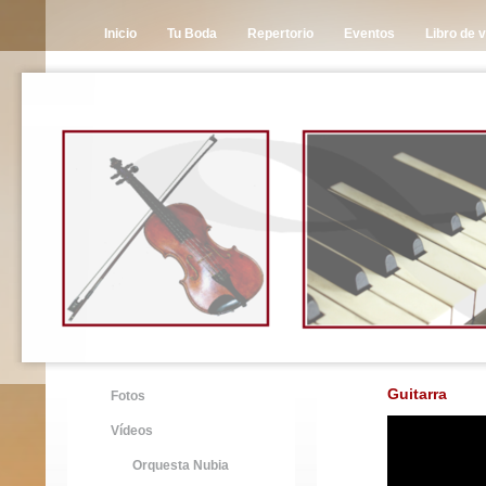
Inicio
Tu Boda
Repertorio
Eventos
Libro de v
Guitarra
Fotos
Vídeos
Orquesta Nubia