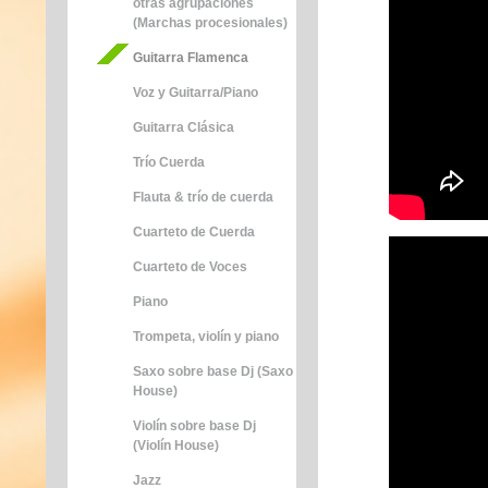
otras agrupaciones
(Marchas procesionales)
Guitarra Flamenca
Voz y Guitarra/Piano
Guitarra Clásica
Trío Cuerda
Flauta & trío de cuerda
Cuarteto de Cuerda
Cuarteto de Voces
Piano
Trompeta, violín y piano
Saxo sobre base Dj (Saxo
House)
Violín sobre base Dj
(Violín House)
Jazz